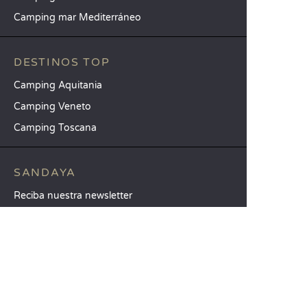
Camping mar Mediterráneo
DESTINOS TOP
Camping Aquitania
Camping Veneto
Camping Toscana
SANDAYA
Reciba nuestra newsletter
Consulte nuestro catálogo
Compare nuestros alojamientos
Compare nuestras parcelas
Nuestros compromisos RSC
Grupos y seminarios