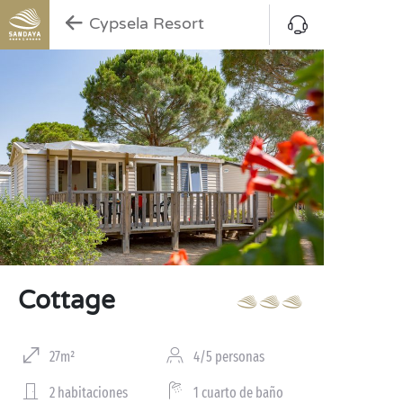
Cypsela Resort
Cottage
27m²
4/5 personas
2 habitaciones
1 cuarto de baño