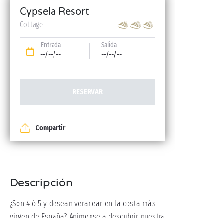
Cypsela Resort
Cottage
Entrada
Salida
--/--/--
--/--/--
RESERVAR
Compartir
Descripción
¿Son 4 ó 5 y desean veranear en la costa más
virgen de España? Anímense a descubrir nuestra