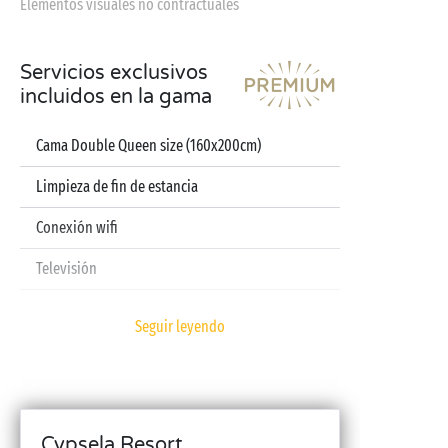
Elementos visuales no contractuales
Servicios exclusivos
incluidos en la gama
Cama Double Queen size (160x200cm)
Limpieza de fin de estancia
Conexión wifi
Televisión
Lavavajillas
Seguir leyendo
Cafetera de cápsulas
Sábanas y toallas incluidas
Kit bebé (cuna plegable, trona, bañera – previa
Cypsela Resort