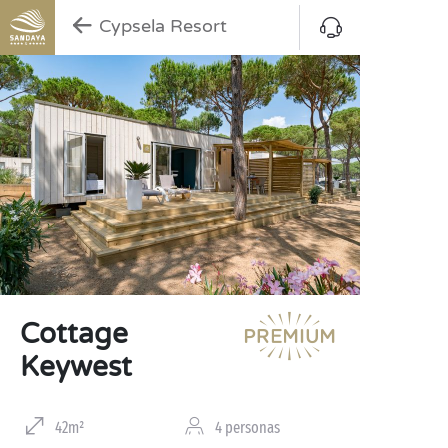
Cypsela Resort
Cottage
Keywest
42m²
4 personas