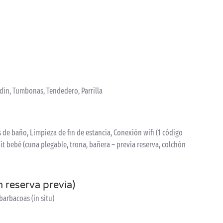
rdín, Tumbonas, Tendedero, Parrilla
de baño, Limpieza de fin de estancia, Conexión wifi (1 código
 Kit bebé (cuna plegable, trona, bañera – previa reserva, colchón
n reserva previa)
barbacoas (in situ)