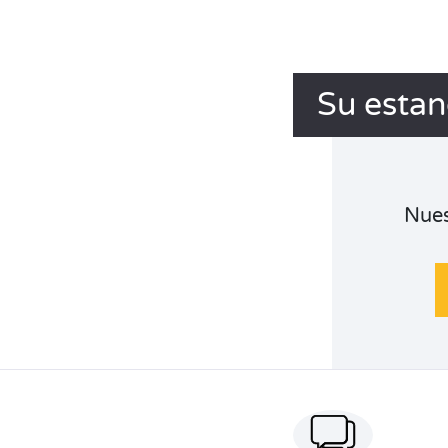
Su estan
Nues