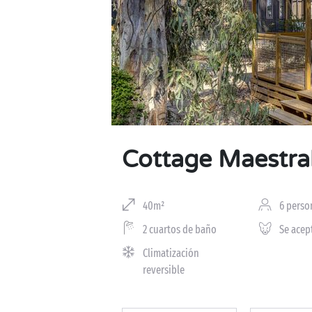
Cottage Maestra
40m²
6 perso
2 cuartos de baño
Se acep
Climatización
reversible