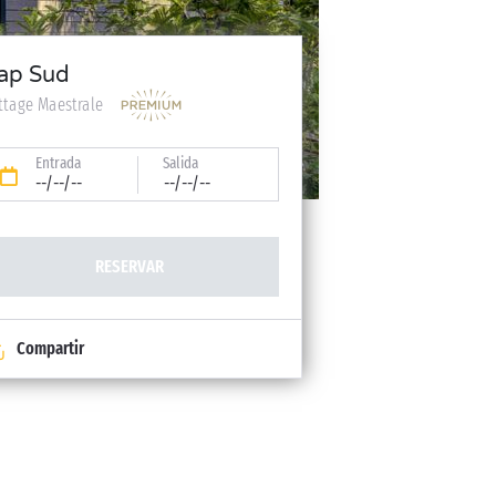
ap Sud
ttage Maestrale
Entrada
Salida
--/--/--
--/--/--
RESERVAR
Compartir