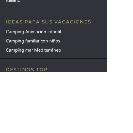
Italiano
IDEAS PARA SUS VACACIONES
Camping Animación infantil
Camping familiar con niños
Camping mar Mediterráneo
DESTINOS TOP
Camping Aquitania
Camping Veneto
Camping Toscana
SANDAYA
Reciba nuestra newsletter