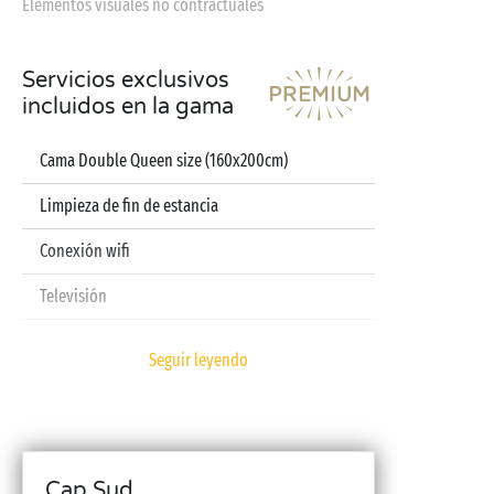
Elementos visuales no contractuales
Servicios exclusivos
incluidos en la gama
Cama Double Queen size (160x200cm)
Limpieza de fin de estancia
Conexión wifi
Televisión
Lavavajillas
Seguir leyendo
Cafetera de cápsulas
Sábanas y toallas incluidas
Kit bebé (cuna plegable, trona, bañera – previa
Cap Sud