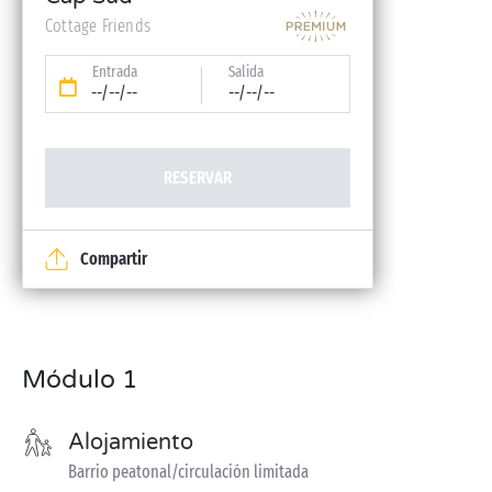
reserva)
Cottage Friends
Entrada
Salida
--/--/--
--/--/--
RESERVAR
Compartir
Módulo 1
Alojamiento
Barrio peatonal/circulación limitada