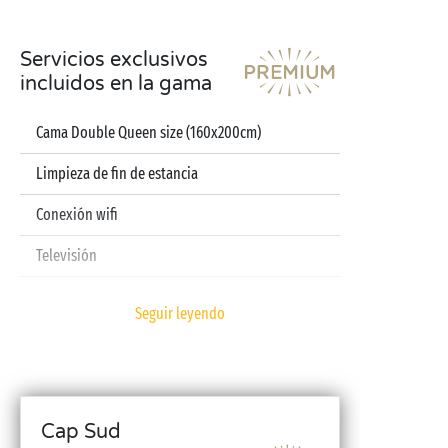
Servicios exclusivos
incluidos en la gama
Cama Double Queen size (160x200cm)
Limpieza de fin de estancia
Conexión wifi
Televisión
Lavavajillas
Seguir leyendo
Cafetera de cápsulas
Sábanas y toallas incluidas
Kit bebé (cuna plegable, trona, bañera – previa
Cap Sud
reserva)