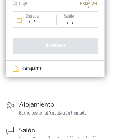
Cottage
Entrada
Salida
--/--/--
--/--/--
RESERVAR
Compartir
Alojamiento
Barrio peatonal/circulación limitada
Salón