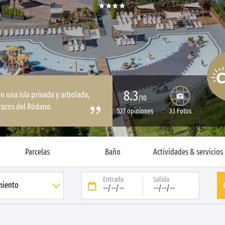
8.3
en una isla privada y arbolada,
/10
razos del Ródano
527 opiniones
33 Fotos
Parcelas
Baño
Actividades & servicios
Entrada
Salida
--/--/--
--/--/--