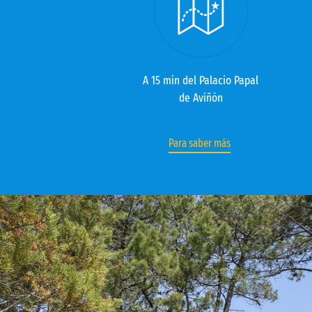
A 15 min del Palacio Papal
de Aviñón
Para saber más