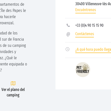
30400 Villeneuve-lès-
epartamentos de
Encuéntrenos
'Île des Papes le
ra hacerle
provenzal.
+33 (0)4 90 15 15 90
udad de los
Contáctenos
 sur de Francia
as de su camping
¿A qué hora puedo lleg
ividades y
az. ¿Qué le
mente equipada o
s?
Ver el plano del
camping