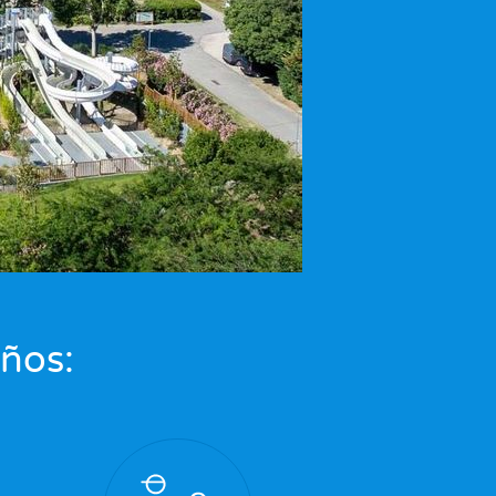
eños: