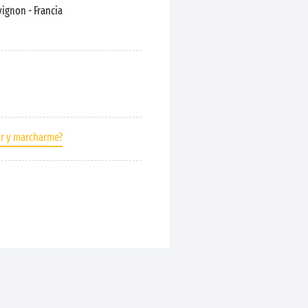
Avignon
- Francia
ar y marcharme?