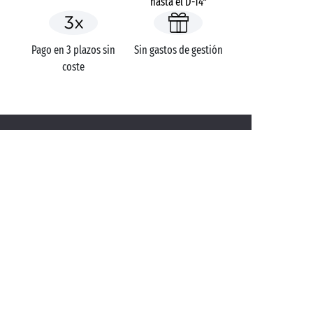
hasta el D-14*
Pago en 3 plazos sin
Sin gastos de gestión
coste
Campings
Francia
Países del Loira
Vandea
Domaine Le Midi
Noirmoutier-en-l'Île
¿TIENE ALGUNA DUDA?
Llámenos al
+34 912 15 89 31
APLICACIÓN MÓVIL
¡Toda la información sobre su