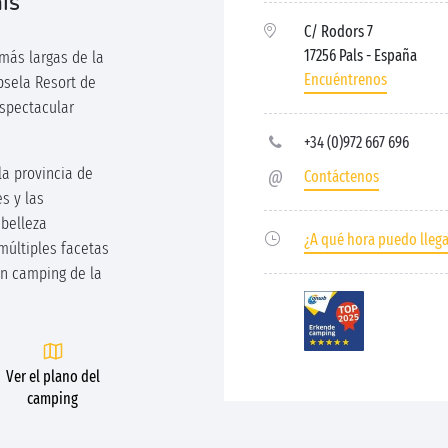
ls
C/ Rodors 7
17256 Pals
- España
 más largas de la
Encuéntrenos
psela Resort de
 espectacular
+34 (0)972 667 696
la provincia de
Contáctenos
es y las
belleza
¿A qué hora puedo lleg
múltiples facetas
un camping de la
Ver el plano del
camping