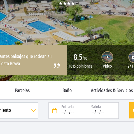
8.5
antes paisajes que rodean su
/10
Costa Brava
1015 opiniones
Vídeo
27 
Parcelas
Baño
Actividades & Servicios
Entrada
Salida
--/--/--
--/--/--