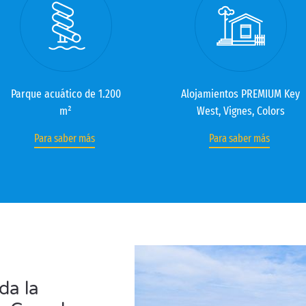
Parque acuático de 1.200
Alojamientos PREMIUM Key
m²
West, Vignes, Colors
Para saber más
Para saber más
da la