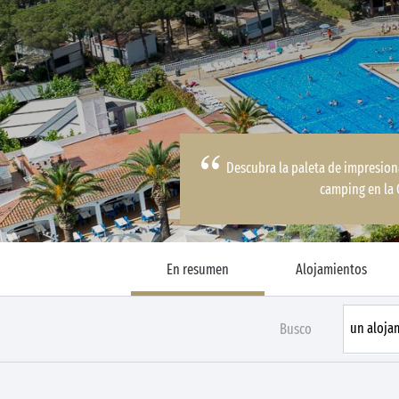
Descubra la paleta de impresion
camping en la 
En resumen
Alojamientos
Busco