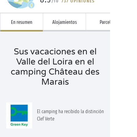
/10
737 OPINIONES
En resumen
Alojamientos
Parcelas
Sus vacaciones en el
Valle del Loira en el
camping Château des
Marais
El camping ha recibido la distinción
Clef Verte